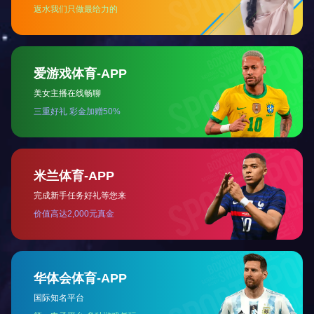
上一篇：
肤舒
下一篇：
药圣井筋骨祛痛保健贴 颈腰型
相关新闻
2018-06-21
关于网购菲得欣的通告...